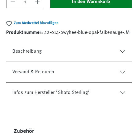
Produkt Anzahl: Gib den gewünschten Wert ein
In den Warenkorb
Zum Merkzettel hinzufügen
Produktnummer:
22-014-owyhee-blue-opal-falkenauge-.M
Beschreibung
Versand & Retouren
Infos zum Hersteller "Shoto Sterling"
Produktgalerie überspringen
Zubehör