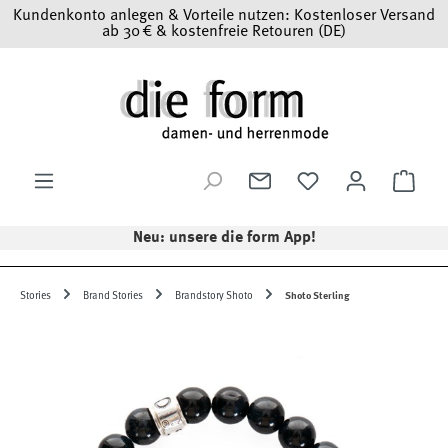
Kundenkonto anlegen & Vorteile nutzen: Kostenloser Versand
Zum Hauptinhalt springen
ab 30 € & kostenfreie Retouren (DE)
Ware
Neu: unsere die form App!
Stories
Brand Stories
Brandstory Shoto
Shoto Sterling
Bildergalerie überspringen