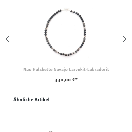
N20 Halskette Navajo Larvekit-Labradorit
330,00 €*
Produktgalerie überspringen
Ähnliche Artikel