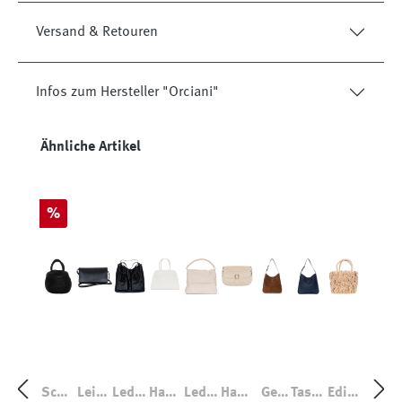
Versand & Retouren
Infos zum Hersteller "Orciani"
Produktgalerie überspringen
Ähnliche Artikel
Rabatt
%
Schw
Leich
Leder
Hand
Leder
Hand
Gea
Tasch
Edith