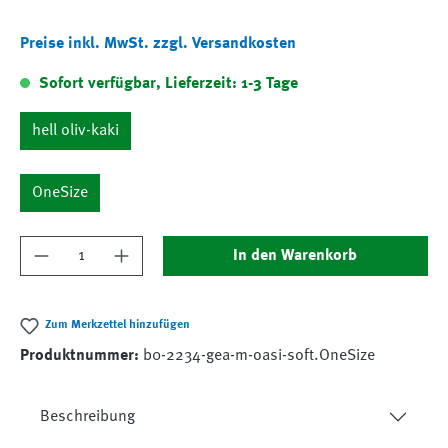
Preise inkl. MwSt. zzgl. Versandkosten
Sofort verfügbar, Lieferzeit: 1-3 Tage
hell oliv-kaki
OneSize
Produkt Anzahl: Gib den gewünschten Wert ein
In den Warenkorb
Zum Merkzettel hinzufügen
Produktnummer:
b0-2234-gea-m-oasi-soft.OneSize
Beschreibung