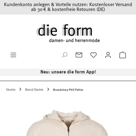
Kundenkonto anlegen & Vorteile nutzen: Kostenloser Versand
Zum Hauptinhalt springen
ab 30 € & kostenfreie Retouren (DE)
Ware
Neu: unsere die form App!
Stories
Brand Stories
Brandstory Phil Petter
Bildergalerie überspringen