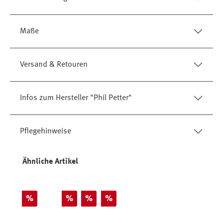
Maße
Versand & Retouren
Infos zum Hersteller "Phil Petter"
Pflegehinweise
Produktgalerie überspringen
Ähnliche Artikel
Rabatt
Rabatt
Rabatt
Rabatt
%
%
%
%