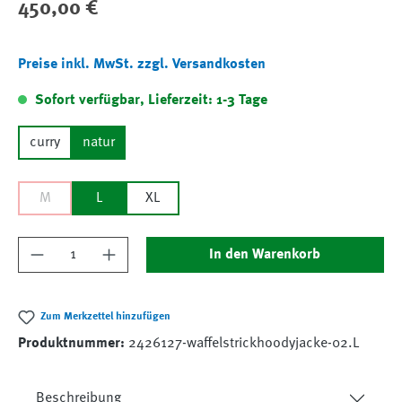
Regulärer Preis:
450,00 €
Preise inkl. MwSt. zzgl. Versandkosten
Sofort verfügbar, Lieferzeit: 1-3 Tage
curry
natur
M
L
XL
Produkt Anzahl: Gib den gewünschten Wert ein
In den Warenkorb
Zum Merkzettel hinzufügen
Produktnummer:
2426127-waffelstrickhoodyjacke-02.L
Beschreibung