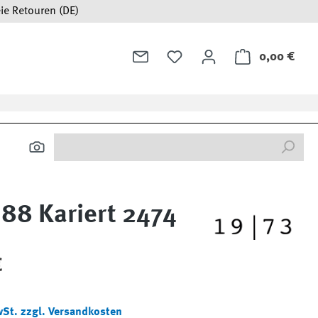
ie Retouren (DE)
0,00 €
Ware
88 Kariert 2474
:
€
wSt. zzgl. Versandkosten