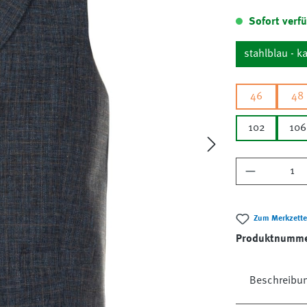
Sofort verfü
stahlblau - ka
46
48
102
106
Produkt A
Zum Merkzette
Produktnumm
Beschreibu