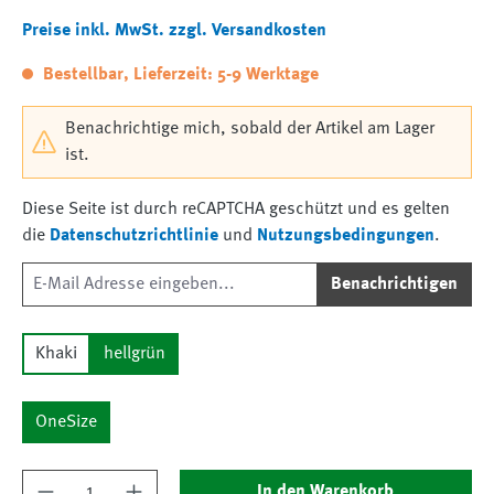
Preise inkl. MwSt. zzgl. Versandkosten
Bestellbar, Lieferzeit: 5-9 Werktage
Benachrichtige mich, sobald der Artikel am Lager
ist.
Diese Seite ist durch reCAPTCHA geschützt und es gelten
die
Datenschutzrichtlinie
und
Nutzungsbedingungen
.
Benachrichtigen
Khaki
hellgrün
OneSize
Produkt Anzahl: Gib den gewünschten Wert ein
In den Warenkorb