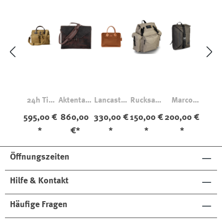
24h Tin
Aktentasc
Lancaster
Rucksack
Marco
Aktentasc
he aus
Attache
Macy
Bike Pack
595,00 €
860,00
330,00 €
150,00 €
200,00 €
he
Pferdeled
Lightweig
*
€*
*
*
*
er
ht
Dunkelbr
aun
Öffnungszeiten
Hilfe & Kontakt
Häufige Fragen