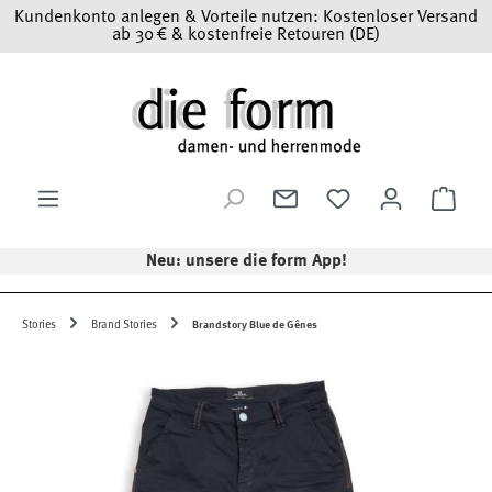
Kundenkonto anlegen & Vorteile nutzen: Kostenloser Versand
Zum Hauptinhalt springen
ab 30 € & kostenfreie Retouren (DE)
Ware
Neu: unsere die form App!
Stories
Brand Stories
Brandstory Blue de Gênes
Bildergalerie überspringen