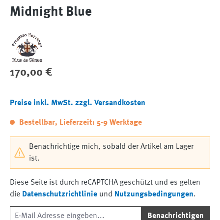
Midnight Blue
Regulärer Preis:
170,00 €
Preise inkl. MwSt. zzgl. Versandkosten
Bestellbar, Lieferzeit: 5-9 Werktage
Benachrichtige mich, sobald der Artikel am Lager
ist.
Diese Seite ist durch reCAPTCHA geschützt und es gelten
die
Datenschutzrichtlinie
und
Nutzungsbedingungen
.
Benachrichtigen