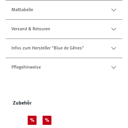
Maßtabelle
Versand & Retouren
Infos zum Hersteller "Blue de Gênes"
Pflegehinweise
Produktgalerie überspringen
Zubehör
Rabatt
Rabatt
%
%