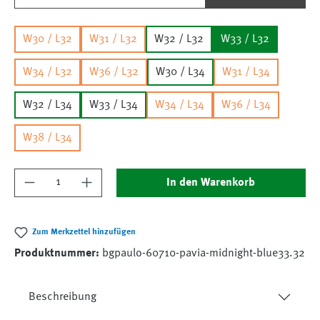
W30 / L32
W31 / L32
W32 / L32
W33 / L32
W34 / L32
W36 / L32
W30 / L34
W31 / L34
W32 / L34
W33 / L34
W34 / L34
W36 / L34
W38 / L34
Produkt Anzahl: Gib den gewünschten Wert ein
In den Warenkorb
Zum Merkzettel hinzufügen
Produktnummer:
bgpaulo-60710-pavia-midnight-blue33.32
Beschreibung