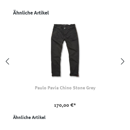
Produktgalerie überspringen
Ähnliche Artikel
Paulo Pavia Chino Stone Grey
auswählen
Farbe
170,00 €*
Produktgalerie überspringen
Ähnliche Artikel