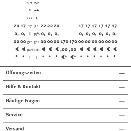
Kh
vy
Bl
Bl
Kh
Kh
Kh
Kh
0 €
0,0
aki
ac
ac
aki
aki
aki
aki
*
0 €
k
k
(27.
*
20
17
22
22
20
17
17
17
17
17
17
27
(54.
0,
0,
0,
0,
0,
0,
0,
0,
0,
0,
0,
%
55%
00
00
00
00
00
170
170
00
00
00
00
00
00
ges
ges
€
€
€
€
€
,00
,00
€
€
€
€
€
€
part
part
*
*
*
*
*
€*
€*
*
*
*
*
*
*
)
)
Öffnungszeiten
Hilfe & Kontakt
Häufige Fragen
Service
Versand