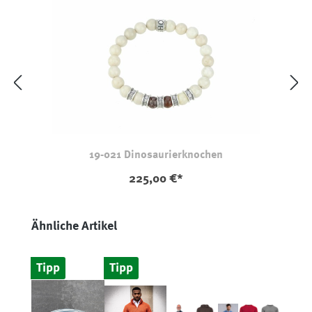
19-021 Dinosaurierknochen
225,00 €*
Produktgalerie überspringen
Ähnliche Artikel
Tipp
Tipp