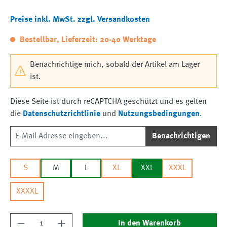
Preise inkl. MwSt. zzgl. Versandkosten
Bestellbar, Lieferzeit: 20-40 Werktage
Benachrichtige mich, sobald der Artikel am Lager
ist.
Diese Seite ist durch reCAPTCHA geschützt und es gelten
die
Datenschutzrichtlinie
und
Nutzungsbedingungen
.
Benachrichtigen
S
M
L
XL
XXL
XXXL
XXXXL
Produkt Anzahl: Gib den gewünschten Wert ein
In den Warenkorb