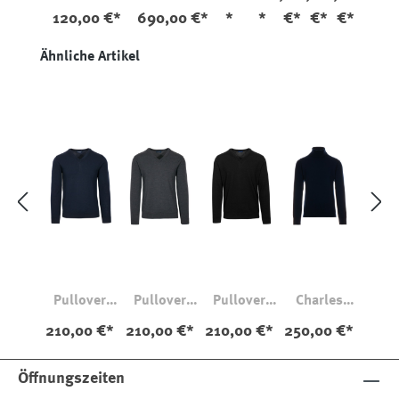
120,00 €*
690,00 €*
*
*
€*
€*
€*
Produktgalerie überspringen
Ähnliche Artikel
Pullover
Pullover
Pullover
Charles
Charles V-
Charles V-
Charles V-
Rollkragenp
210,00 €*
210,00 €*
210,00 €*
250,00 €*
Neck
Neck
Neck
ullover
Merino
Öffnungszeiten