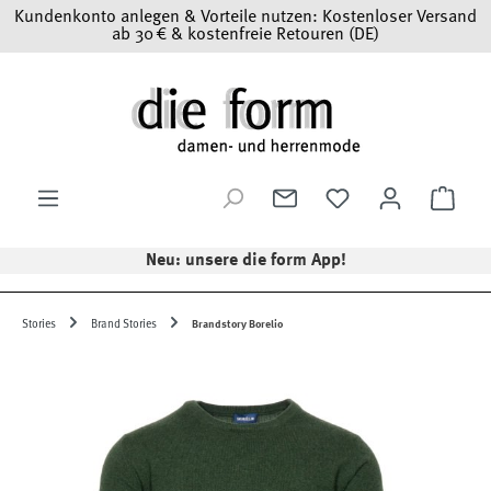
Kundenkonto anlegen & Vorteile nutzen: Kostenloser Versand
Zum Hauptinhalt springen
ab 30 € & kostenfreie Retouren (DE)
Ware
Neu: unsere die form App!
Stories
Brand Stories
Brandstory Borelio
Bildergalerie überspringen