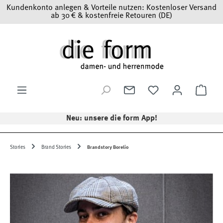
Kundenkonto anlegen & Vorteile nutzen: Kostenloser Versand
Zum Hauptinhalt springen
ab 30 € & kostenfreie Retouren (DE)
Ware
Neu: unsere die form App!
Stories
Brand Stories
Brandstory Borelio
Bildergalerie überspringen