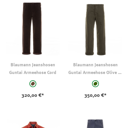
Blaumann Jeanshosen
Blaumann Jeanshosen
Guntai Armeehose Cord
Guntai Armeehose Olive 15
oz
auswählen
auswählen
Farbe
Farbe
braun
dkl oliv-khaki
320,00 €*
350,00 €*