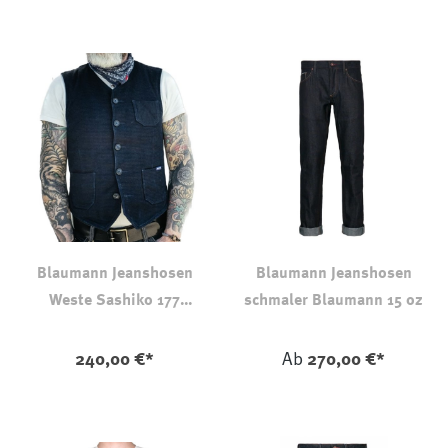
Blaumann Jeanshosen
Blaumann Jeanshosen
Weste Sashiko 177
schmaler Blaumann 15 oz
Vorgewaschen
auswählen
Farbe
240,00 €*
Ab
270,00 €*