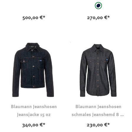
auswählen
Farbe
RAW ungewasch
500,00 €*
270,00 €*
Blaumann Jeanshosen
Blaumann Jeanshosen
Jeansjacke 15 oz
schmales Jeanshemd 8 oz
011
340,00 €*
230,00 €*