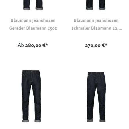
Blaumann Jeanshosen
Blaumann Jeanshosen
Gerader Blaumann 15oz
schmaler Blaumann 12,5
oz
auswählen
auswählen
Farbe
Farbe
Ab
280,00 €*
270,00 €*