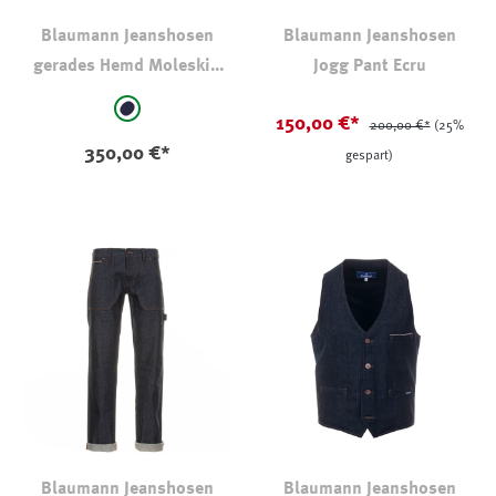
Blaumann Jeanshosen
Blaumann Jeanshosen
gerades Hemd Moleskin
Jogg Pant Ecru
Dunkelblau
auswählen
Farbe
Dunkelblau
150,00 €*
200,00 €*
(25%
350,00 €*
gespart)
Blaumann Jeanshosen
Blaumann Jeanshosen