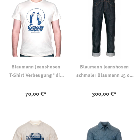
Blaumann Jeanshosen
Blaumann Jeanshosen
T-Shirt Verbeugung "die
schmaler Blaumann 15 oz
form Logo"
Bio-Baumwolle
auswählen
Farbe
70,00 €*
300,00 €*