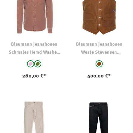
Blaumann Jeanshosen
Blaumann Jeanshosen
Schmales Hemd Washed
Weste Stevensen
Denim
Gewachst
auswählen
auswählen
Farbe
Farbe
altrosa
Oliv-Khaki
mittelbraun
260,00 €*
400,00 €*