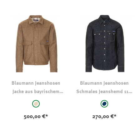
Blaumann Jeanshosen
Blaumann Jeanshosen
Jacke aus bayrischem
Schmales Jeanshemd 11,5
Loden
oz Stonewash Dark Blue
auswählen
auswählen
Farbe
Farbe
beige
stone-wash-dark
500,00 €*
270,00 €*