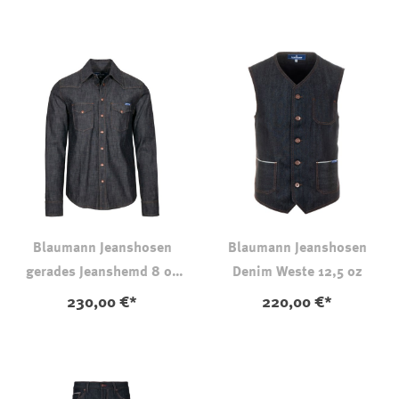
Blaumann Jeanshosen
Blaumann Jeanshosen
gerades Jeanshemd 8 oz
Denim Weste 12,5 oz
029
230,00 €*
220,00 €*