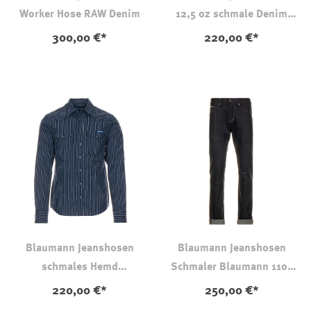
Worker Hose RAW Denim
12,5 oz schmale Denim
Weste
300,00 €*
220,00 €*
Blaumann Jeanshosen
Blaumann Jeanshosen
schmales Hemd
Schmaler Blaumann 11oz
Hydronblau
Sonderedition
220,00 €*
250,00 €*