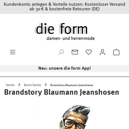
Kundenkonto anlegen & Vorteile nutzen: Kostenloser Versand
Zum Hauptinhalt springen
ab 30 € & kostenfreie Retouren (DE)
Ware
Neu: unsere die form App!
Stories
Brand Stories
Brandstory Blaumann Jeanshosen
Brandstory Blaumann Jeanshosen