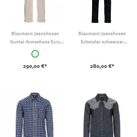
Blaumann Jeanshosen
Blaumann Jeanshosen
Guntai Armeehose Ecru
Schmaler schwarzer
Denim
Blaumann
auswählen
Farbe
natur
290,00 €*
280,00 €*