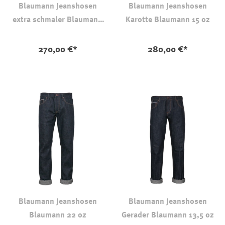
Blaumann Jeanshosen
Blaumann Jeanshosen
extra schmaler Blaumann
Karotte Blaumann 15 oz
12,5 oz
auswählen
auswählen
Farbe
Farbe
270,00 €*
280,00 €*
Blaumann Jeanshosen
Blaumann Jeanshosen
Blaumann 22 oz
Gerader Blaumann 13,5 oz