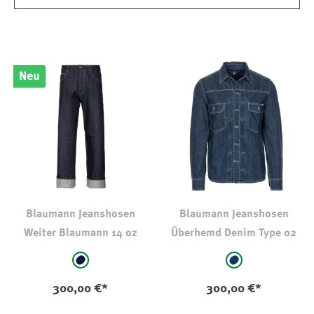
Neu
Blaumann Jeanshosen
Blaumann Jeanshosen
Weiter Blaumann 14 oz
Überhemd Denim Type 02
auswählen
auswählen
Farbe
Farbe
RAW ungewaschen
stone-wash-dark
300,00 €*
300,00 €*