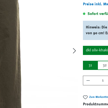
Preise inkl. M
Sofort verfü
Hinweis: Die
von 90 cm! E
dkl oliv-khak
31
32
Produkt A
Zum Merkzette
Produktnumm