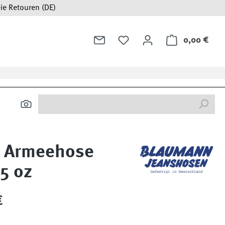
ie Retouren (DE)
0,00 €
Ware
i Armeehose
15 oz
:
€