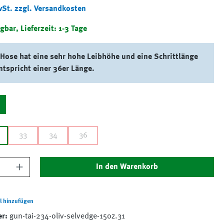
wSt. zzgl. Versandkosten
gbar, Lieferzeit: 1-3 Tage
 Hose hat eine sehr hohe Leibhöhe und eine Schrittlänge
ntspricht einer 36er Länge.
i
33
34
36
nzahl: Gib den gewünschten Wert ein oder 
In den Warenkorb
l hinzufügen
er:
gun-tai-234-oliv-selvedge-15oz.31