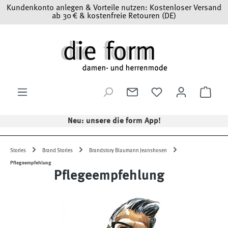
Kundenkonto anlegen & Vorteile nutzen: Kostenloser Versand
Zum Hauptinhalt springen
ab 30 € & kostenfreie Retouren (DE)
Ware
Neu: unsere die form App!
Stories
Brand Stories
Brandstory Blaumann Jeanshosen
Pflegeempfehlung
Pflegeempfehlung