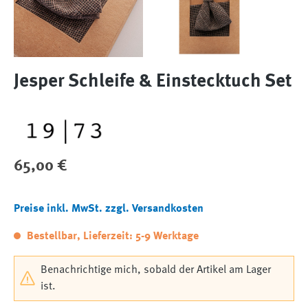
Jesper Schleife & Einstecktuch Set
Regulärer Preis:
65,00 €
Preise inkl. MwSt. zzgl. Versandkosten
Bestellbar, Lieferzeit: 5-9 Werktage
Benachrichtige mich, sobald der Artikel am Lager
ist.