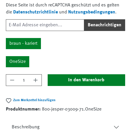
Diese Seite ist durch reCAPTCHA geschützt und es gelten
die
Datenschutzrichtlinie
und
Nutzungsbedingungen
.
Benachrichtigen
braun - kariert
OneSize
Produkt Anzahl: Gib den gewünschten Wert ein
In den Warenkorb
Zum Merkzettel hinzufügen
Produktnummer:
800-jesper-03009-71.OneSize
Beschreibung