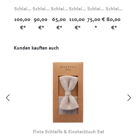
Schleife
Schleife
Schleife
Schleife
Schleife
Schleife
Gemust
& Tuch
Paisley
Florenz
Seide
Seide
100,00
90,00
65,00
110,00
75,00 €
80,00
ert
Set
Blau
Polka
Abstrak
€*
€*
€*
€*
*
€*
Kariert
Glenche
Dot
t
ck
Produktgalerie überspringen
Kunden kauften auch
Finte Schleife & Einstecktuch Set