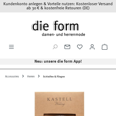
Kundenkonto anlegen & Vorteile nutzen: Kostenloser Versand
Zum Hauptinhalt springen
ab 30 € & kostenfreie Retouren (DE)
Ware
Neu: unsere die form App!
Accessoires
Herren
Schleifen & Fliegen
Bildergalerie überspringen