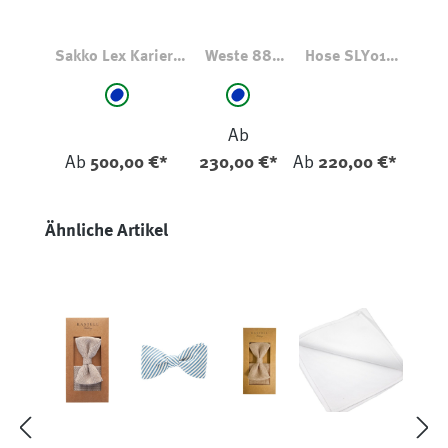
Sakko Lex Kariert
Weste 88
Hose SLY01
4602
Kariert 4602
2536 Hellblau
auswählen
auswählen
Farbe
Farbe
blau - kariert
blau - kariert
Ab
Ab
500,00 €*
230,00 €*
Ab
220,00 €*
Produktgalerie überspringen
Ähnliche Artikel