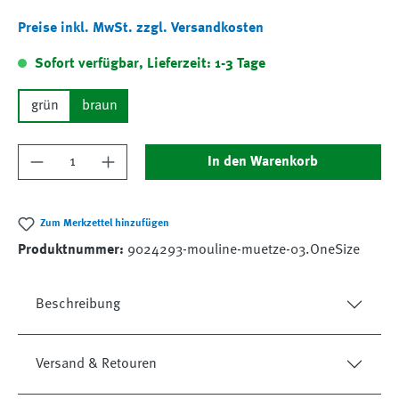
Preise inkl. MwSt. zzgl. Versandkosten
Sofort verfügbar, Lieferzeit: 1-3 Tage
grün
braun
Produkt Anzahl: Gib den gewünschten Wert ein
In den Warenkorb
Zum Merkzettel hinzufügen
Produktnummer:
9024293-mouline-muetze-03.OneSize
Beschreibung
Versand & Retouren