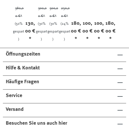
*
*
*
*
k
ine
ver
ine
no
ine
Jacke
Oran
380,0
300,0
300,0
250,0
ge
0 €*
0 €*
0 €*
0 €*
130,
180,
100,
100,
180,
(50%
(30%
(30%
(24%
00 €
00 €
00 €
00 €
00 €
gespart
gespart
gespart
gespart
*
*
*
*
*
)
)
)
)
Öffnungszeiten
Hilfe & Kontakt
Häufige Fragen
Service
Versand
Besuchen Sie uns auch hier