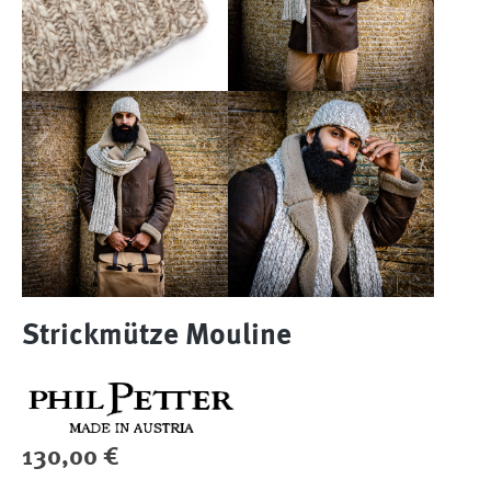
Strickmütze Mouline
Regulärer Preis:
130,00 €