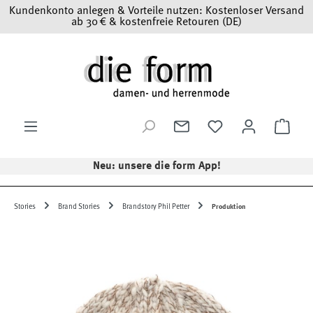
Kundenkonto anlegen & Vorteile nutzen: Kostenloser Versand
Zum Hauptinhalt springen
ab 30 € & kostenfreie Retouren (DE)
Ware
Neu: unsere die form App!
Stories
Brand Stories
Brandstory Phil Petter
Produktion
Bildergalerie überspringen