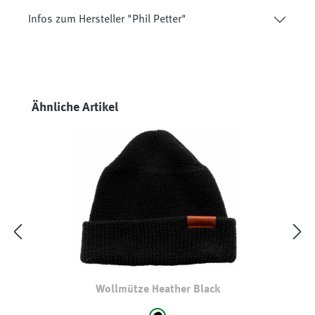
Infos zum Hersteller "Phil Petter"
Produktgalerie überspringen
Ähnliche Artikel
Wollmütze Heather Black