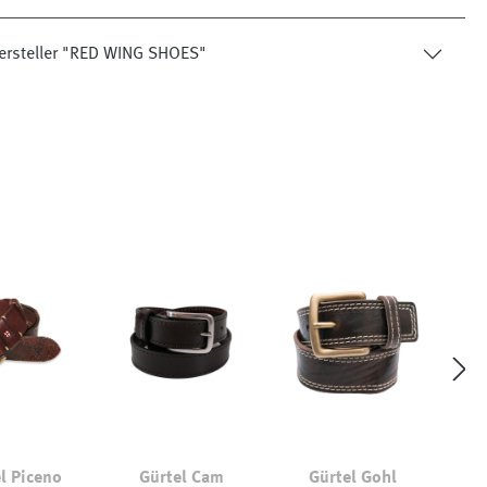
ersteller "RED WING SHOES"
l Piceno
Gürtel Cam
Gürtel Gohl