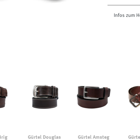
Infos zum H
Brig
Gürtel Douglas
Gürtel Amsteg
Gürte