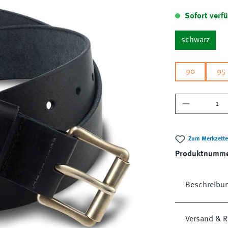
Sofort verfü
schwarz
90
95
Produkt A
Zum Merkzette
Produktnumm
Beschreibu
Versand & R