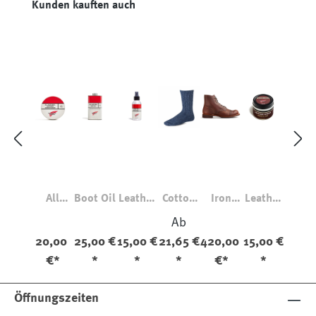
r
et
r
Produktgalerie überspringen
Kunden kauften auch
Car
e
Kit
All
Boot Oil
Leather
Cotton
Iron
Leather
Natural
Protect
Blend
Ranger
Cream
Ab
Leather
or
Marl
8111 EE
20,00
25,00 €
15,00 €
21,65 €
420,00
15,00 €
Conditi
Ragg
Breiter
€*
*
*
*
€*
*
oner
Crew
Leisten
Socks
Öffnungszeiten