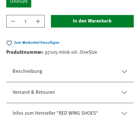
OneSize
Produkt Anzahl: Gib den gewünschten Wert ein
In den Warenkorb
Zum Merkzettel hinzufügen
Produktnummer:
97105-mink-oil-.OneSize
Beschreibung
Versand & Retouren
Infos zum Hersteller "RED WING SHOES"