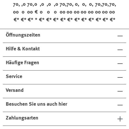
al
e
e
t
e
o
me
no
led
led
e
e
e
70,
,0
70,
0
,0
,0
,0
70,
70,
0,
0,
0,
70,
70,
70,
Ve
Vi
Ve
nt
er
er
00
0
00
€
0
0
0
00
00
00
00
00
00
00
00
get
n
get
Kle
Gr
€*
€*
€*
*
€*
€*
€*
€*
€*
€*
€*
€*
€*
€*
€*
abl
ta
abl
in
oß
e
g
e
e
Öffnungszeiten
Hilfe & Kontakt
Häufige Fragen
Service
Versand
Besuchen Sie uns auch hier
Zahlungsarten