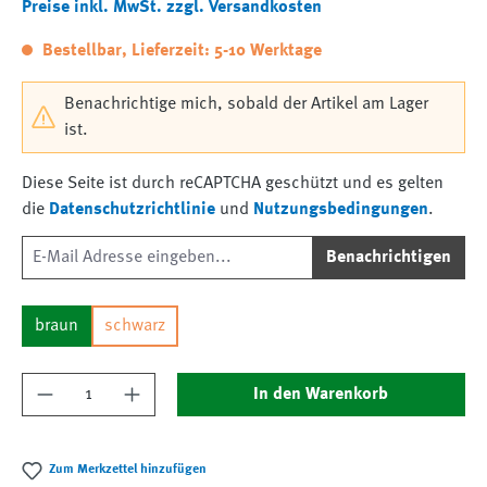
Preise inkl. MwSt. zzgl. Versandkosten
Bestellbar, Lieferzeit: 5-10 Werktage
Benachrichtige mich, sobald der Artikel am Lager
ist.
Diese Seite ist durch reCAPTCHA geschützt und es gelten
die
Datenschutzrichtlinie
und
Nutzungsbedingungen
.
Benachrichtigen
braun
schwarz
Produkt Anzahl: Gib den gewünschten Wert ein
In den Warenkorb
Zum Merkzettel hinzufügen