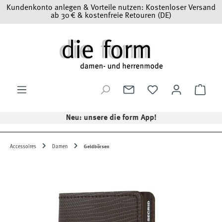
Kundenkonto anlegen & Vorteile nutzen: Kostenloser Versand
Zum Hauptinhalt springen
ab 30 € & kostenfreie Retouren (DE)
Ware
Neu: unsere die form App!
Accessoires
Damen
Geldbörsen
Bildergalerie überspringen