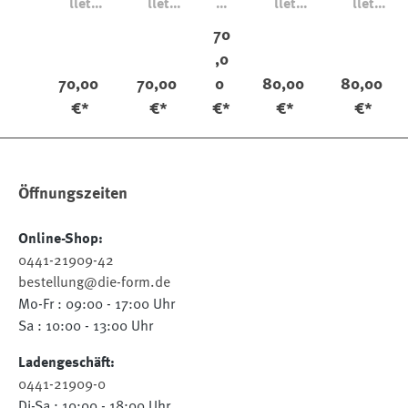
llet
llet
m
llet
llet
Origina
Crisple
wa
Vintag
Rango
70
l
lle
e
,0
t
Vegeta
70,00
70,00
0
80,00
80,00
Vi
ble
nt
€*
€*
€*
€*
€*
ag
e
Öffnungszeiten
Online-Shop:
0441-21909-42
bestellung@die-form.de
Mo-Fr : 09:00 - 17:00 Uhr
Sa : 10:00 - 13:00 Uhr
Ladengeschäft:
0441-21909-0
Di-Sa : 10:00 - 18:00 Uhr