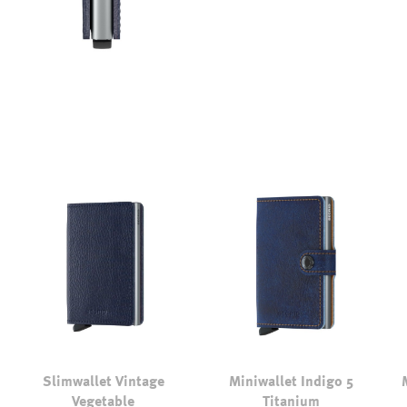
Slimwallet Vintage
Miniwallet Indigo 5
Vegetable
Titanium