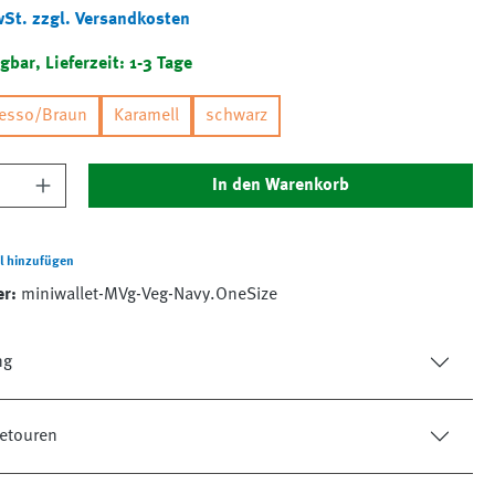
wSt. zzgl. Versandkosten
gbar, Lieferzeit: 1-3 Tage
resso/Braun
Karamell
schwarz
nzahl: Gib den gewünschten Wert ein oder 
In den Warenkorb
l hinzufügen
er:
miniwallet-MVg-Veg-Navy.OneSize
ng
etouren