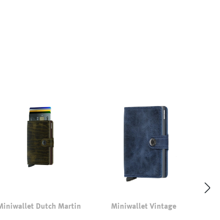
Miniwallet Dutch Martin
Miniwallet Vintage