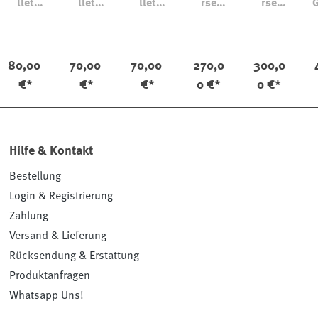
llet
llet
llet
rse
rse
Ornam
Twist
Saffian
Pferdel
Pferdel
ent
o
eder
eder
Klein
Groß
80,00
70,00
70,00
270,0
300,0
€*
€*
€*
0 €*
0 €*
Hilfe & Kontakt
Bestellung
Login & Registrierung
Zahlung
Versand & Lieferung
Rücksendung & Erstattung
Produktanfragen
Whatsapp Uns!