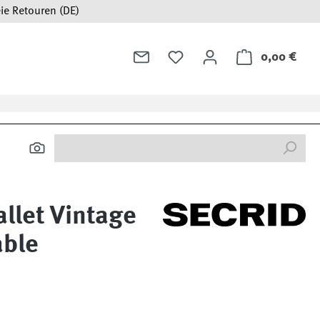
ie Retouren (DE)
0,00 €
Ware
llet Vintage
able
: