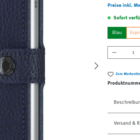
Preise inkl. M
Sofort verfü
Blau
Esp
Produkt A
Zum Merkzette
Produktnumm
Beschreibu
Versand & R