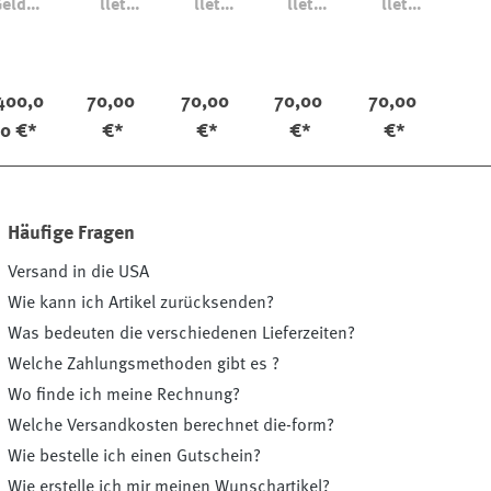
Geldbö
llet
llet
llet
llet
rse
Vintag
Vintag
Vintag
Vintag
e
e
e
e
400,0
70,00
70,00
70,00
70,00
0 €*
€*
€*
€*
€*
Häufige Fragen
Versand in die USA
Wie kann ich Artikel zurücksenden?
Was bedeuten die verschiedenen Lieferzeiten?
Welche Zahlungsmethoden gibt es ?
Wo finde ich meine Rechnung?
Welche Versandkosten berechnet die-form?
Wie bestelle ich einen Gutschein?
Wie erstelle ich mir meinen Wunschartikel?