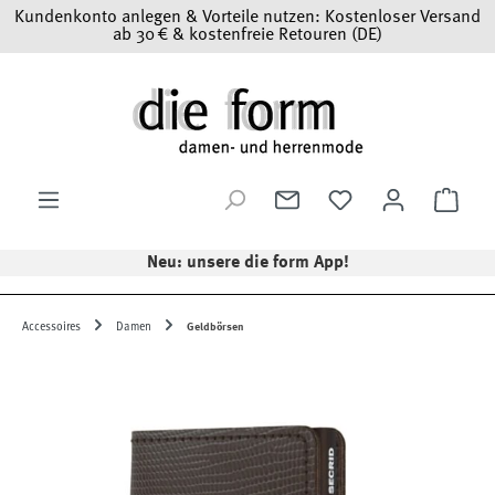
Kundenkonto anlegen & Vorteile nutzen: Kostenloser Versand
Zum Hauptinhalt springen
ab 30 € & kostenfreie Retouren (DE)
Ware
Neu: unsere die form App!
Accessoires
Damen
Geldbörsen
Bildergalerie überspringen