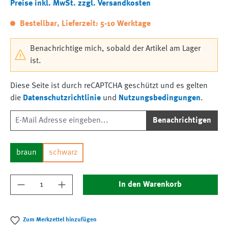
Preise inkl. MwSt. zzgl. Versandkosten
Bestellbar, Lieferzeit: 5-10 Werktage
Benachrichtige mich, sobald der Artikel am Lager
ist.
Diese Seite ist durch reCAPTCHA geschützt und es gelten
die
Datenschutzrichtlinie
und
Nutzungsbedingungen
.
Benachrichtigen
braun
schwarz
Produkt Anzahl: Gib den gewünschten Wert ein
In den Warenkorb
Zum Merkzettel hinzufügen