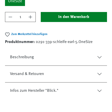
OneSize
Produkt Anzahl: Gib den gewünschten Wert ein
In den Warenkorb
Zum Merkzettel hinzufügen
Produktnummer:
o291-339-schleife-earl-5.OneSize
Beschreibung
Versand & Retouren
Infos zum Hersteller "Blick."