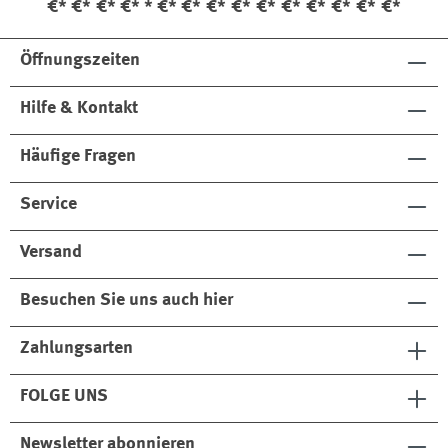
h
h
e
rt
ste
Bla
nkt
€*
€*
€*
€*
*
€*
€*
€*
€*
€*
€*
€*
€*
€*
€*
Se
Se
&
rt
u
et
t
t
E
Öffnungszeiten
i
n
Hilfe & Kontakt
s
t
Häufige Fragen
e
c
k
Service
t
u
Versand
c
h
Besuchen Sie uns auch hier
S
e
Zahlungsarten
t
FOLGE UNS
Newsletter abonnieren