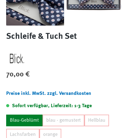
Schleife & Tuch Set
Regulärer Preis:
70,00 €
Preise inkl. MwSt. zzgl. Versandkosten
Sofort verfügbar, Lieferzeit: 1-3 Tage
Blau-Geblümt
blau - gemustert
Hellblau
Lachsfarben
orange