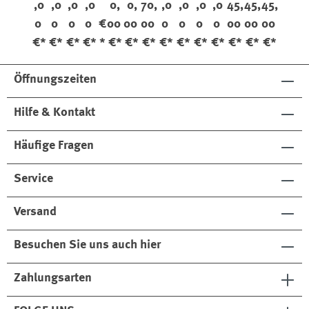
,0
,0
,0
,0
0,
0,
70,
,0
,0
,0
,0
45,
45,
45,
ckt
str
sle
ckt
e
eift
mu
str
Ge
ust
Ge
0
0
0
0
€
00
00
00
0
0
0
0
00
00
00
uc
eift
y
uc
if
ste
eift
mu
er
pu
h
h
e
rt
ste
Bla
nkt
€*
€*
€*
€*
*
€*
€*
€*
€*
€*
€*
€*
€*
€*
€*
Se
Se
&
rt
u
et
t
t
E
Öffnungszeiten
i
n
Hilfe & Kontakt
s
t
Häufige Fragen
e
c
k
Service
t
u
Versand
c
h
Besuchen Sie uns auch hier
S
e
Zahlungsarten
t