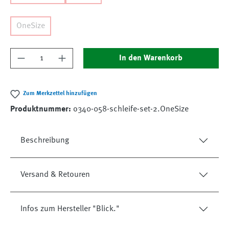
OneSize
Produkt Anzahl: Gib den gewünschten Wert ein
In den Warenkorb
Zum Merkzettel hinzufügen
Produktnummer:
o340-058-schleife-set-2.OneSize
Beschreibung
Versand & Retouren
Infos zum Hersteller "Blick."