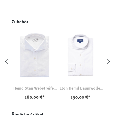
Produktgalerie überspringen
Zubehör
Hemd Stan Webstreifen
Eton Hemd Baumwolle-
Weiß
Lyocell
180,00 €*
190,00 €*
Produktgalerie überspringen
Ähnliche Artikel