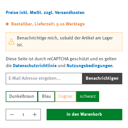
Preise inkl. MwSt. zzgl. Versandkosten
Bestellbar, Lieferzeit: 5-10 Werktage
Benachrichtige mich, sobald der Artikel am Lager
ist.
Diese Seite ist durch reCAPTCHA geschützt und es gelten
die
Datenschutzrichtlinie
und
Nutzungsbedingungen
.
Benachrichtigen
Dunkelbraun
Blau
Cognac
schwarz
Produkt Anzahl: Gib den gewünschten Wert ein
In den Warenkorb