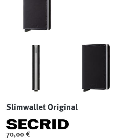
Slimwallet Original
Regulärer Preis:
70,00 €