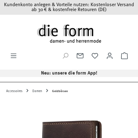
Kundenkonto anlegen & Vorteile nutzen: Kostenloser Versand
Zum Hauptinhalt springen
ab 30 € & kostenfreie Retouren (DE)
Ware
Neu: unsere die form App!
Accessoires
Damen
Geldbörsen
Bildergalerie überspringen