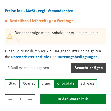
Preise inkl. MwSt. zzgl. Versandkosten
Bestellbar, Lieferzeit: 5-10 Werktage
Benachrichtige mich, sobald der Artikel am Lager
ist.
Diese Seite ist durch reCAPTCHA geschützt und es gelten
die
Datenschutzrichtlinie
und
Nutzungsbedingungen
.
Benachrichtigen
Blau
Cognac
braun
Chocolate
schwarz
Produkt Anzahl: Gib den gewünschten Wert ein
In den Warenkorb