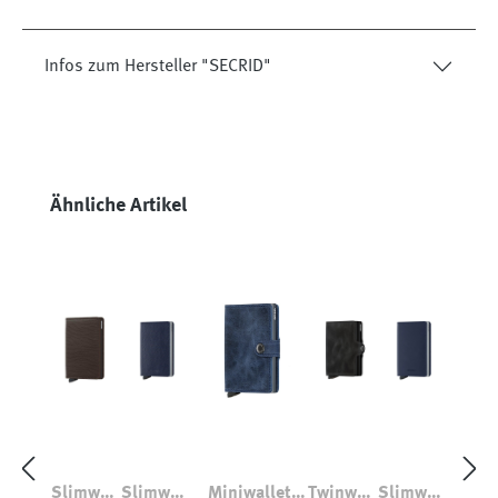
Infos zum Hersteller "SECRID"
Produktgalerie überspringen
Ähnliche Artikel
Slimwall
Slimwall
Miniwallet
Twinwall
Slimwall