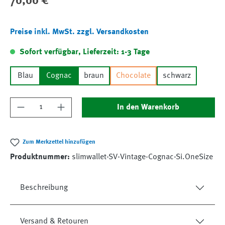
70,00 €
Preise inkl. MwSt. zzgl. Versandkosten
Sofort verfügbar, Lieferzeit: 1-3 Tage
Blau
Cognac
braun
Chocolate
schwarz
Produkt Anzahl: Gib den gewünschten Wert ein
In den Warenkorb
Zum Merkzettel hinzufügen
Produktnummer:
slimwallet-SV-Vintage-Cognac-Si.OneSize
Beschreibung
Versand & Retouren