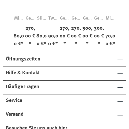
Mini
Geld
Slim
Twin
Geld
Geld
Geld
Geld
Mini
walle
börs
walle
walle
börs
börs
börs
börs
walle
270,
270,
270,
300,
300,
t
e
t
t
e
e
e
e
t
80,0
00 €
80,0
90,0
00 €
00 €
00 €
00 €
70,0
Vinta
Pferd
Vinta
Vinta
Pferd
Pferd
Pferd
Pferd
Origi
0 €*
*
0 €*
0 €*
*
*
*
*
0 €*
ge
elede
ge
ge
elede
elede
elede
elede
nal
Veget
r
Veget
r
r
r
r
able
Klein
able
Klein
Klein
Groß
Groß
Öffnungszeiten
Hilfe & Kontakt
Häufige Fragen
Service
Versand
Besuchen Sie uns auch hier