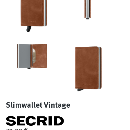
Slimwallet Vintage
Regulärer Preis: