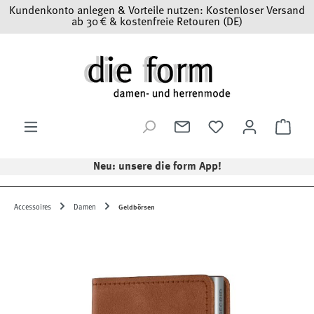
Kundenkonto anlegen & Vorteile nutzen: Kostenloser Versand
Zum Hauptinhalt springen
ab 30 € & kostenfreie Retouren (DE)
Ware
Neu: unsere die form App!
Accessoires
Damen
Geldbörsen
Bildergalerie überspringen