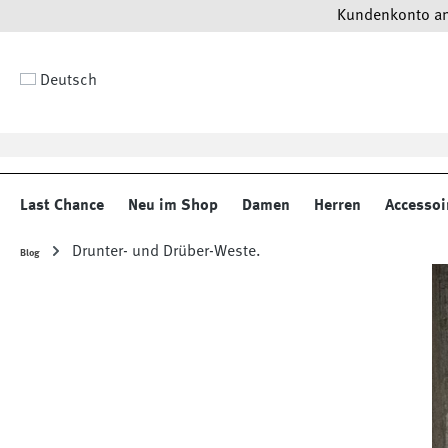
Kundenkonto anl
 Hauptinhalt springen
Zur Suche springen
Zur Hauptnavigation springen
Deutsch
Last Chance
Neu im Shop
Damen
Herren
Accessoi
Drunter- und Drüber-Weste.
Blog