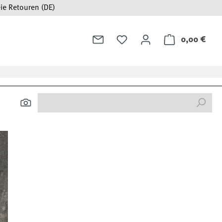
ie Retouren (DE)
0,00 €
Ware