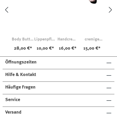
Body Butter
Lippenpfleg
Handcreme
cremige
Rose
e Rose
Rose
Flüssigseife
28,00 €*
10,00 €*
16,00 €*
15,00 €*
Amélie
Amélie
Amélie
Rose Amélie
Öffnungszeiten
Hilfe & Kontakt
Häufige Fragen
Service
Versand