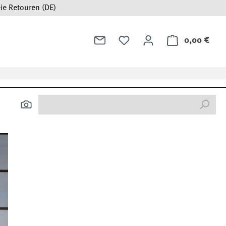
ie Retouren (DE)
0,00 €
Ware