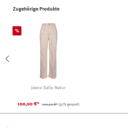
Produktgalerie überspringen
Zugehörige Produkte
Rabatt
%
Jeans Sally Natur
100,00 €*
200,00 €*
(50% gespart)