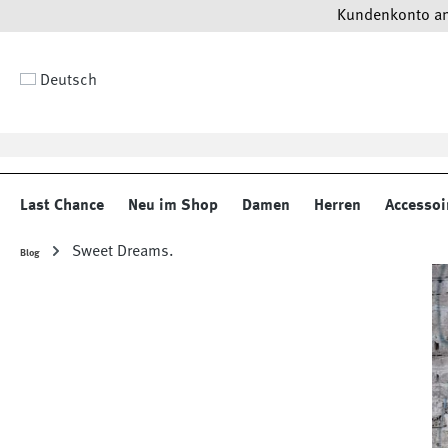
Kundenkonto anl
 Hauptinhalt springen
Zur Suche springen
Zur Hauptnavigation springen
Deutsch
Last Chance
Neu im Shop
Damen
Herren
Accessoi
Sweet Dreams.
Blog