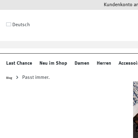
Kundenkonto anl
 Hauptinhalt springen
Zur Suche springen
Zur Hauptnavigation springen
Deutsch
Last Chance
Neu im Shop
Damen
Herren
Accessoi
Passt immer.
Blog