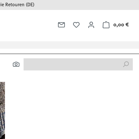
ie Retouren (DE)
0,00 €
Ware