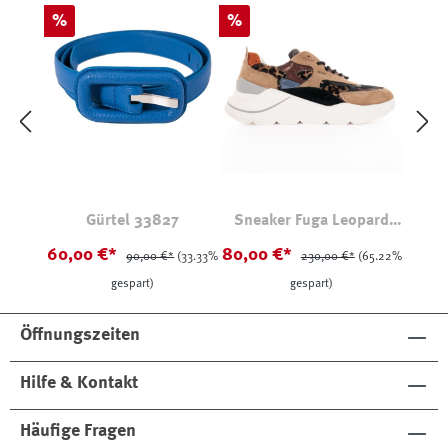
Rabatt
Rabatt
%
%
Gürtel 33827
Sneaker Fuga Leopard
Beige
60,00 €*
80,00 €*
90,00 €*
(33.33%
230,00 €*
(65.22%
gespart)
gespart)
Öffnungszeiten
Hilfe & Kontakt
Häufige Fragen