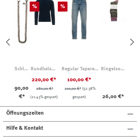
Rabatt
Rabatt
%
%
Schlüs
Rundhalspu
Regular Tapered
Ringelsock
selkett
llover
Kaihara Denim 12,5
en
220,00 €*
100,00 €*
e 175
Effektgarn
oz Light Used
Dreifarbig
90,00
280,00 €*
210,00 €*
(52.38%
8036
€*
26,00 €*
(21.43% gespart)
gespart)
Öffnungszeiten
Hilfe & Kontakt