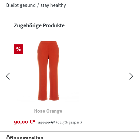
Bleibt gesund / stay healthy
Produktgalerie überspringen
Zugehörige Produkte
Rabatt
%
Hose Orange
90,00 €*
240,00 €*
(62.5% gespart)
Öffnungszeiten