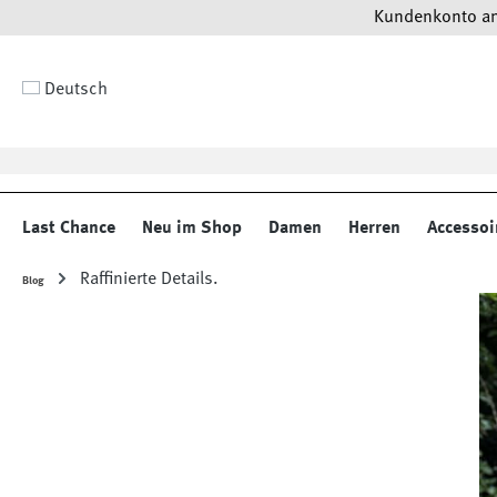
Kundenkonto anl
 Hauptinhalt springen
Zur Suche springen
Zur Hauptnavigation springen
Deutsch
Last Chance
Neu im Shop
Damen
Herren
Accessoi
Raffinierte Details.
Blog