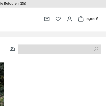
ie Retouren (DE)
0,00 €
Ware