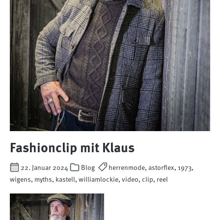
Fashionclip mit Klaus
22. Januar 2024
Blog
herrenmode, astorflex, 1973,
wigens, myths, kastell, williamlockie, video, clip, reel