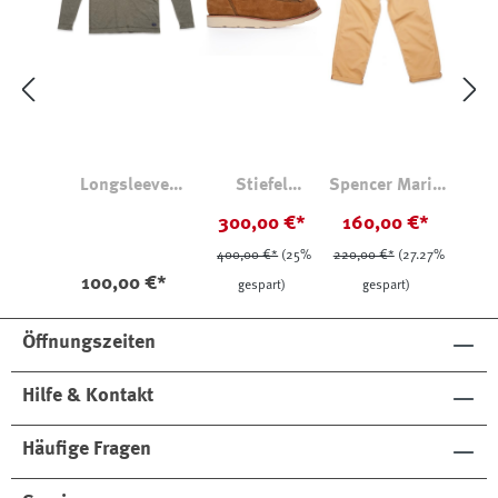
Longsleeve
Stiefel
Spencer Mario
Serafino Grandad
Bozemann x
Hose Sand
300,00 €*
160,00 €*
Seil Marshall
400,00 €*
(25%
220,00 €*
(27.27%
100,00 €*
gespart)
gespart)
Öffnungszeiten
Hilfe & Kontakt
Häufige Fragen