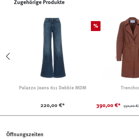
Produktgalerie überspringen
Zugehörige Produkte
Rabatt
%
Palazzo Jeans 611 Debbie MDM
Trenchc
220,00 €*
390,00 €*
550,00 €
Öffnungszeiten