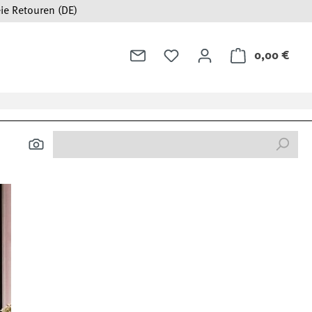
ie Retouren (DE)
0,00 €
Ware