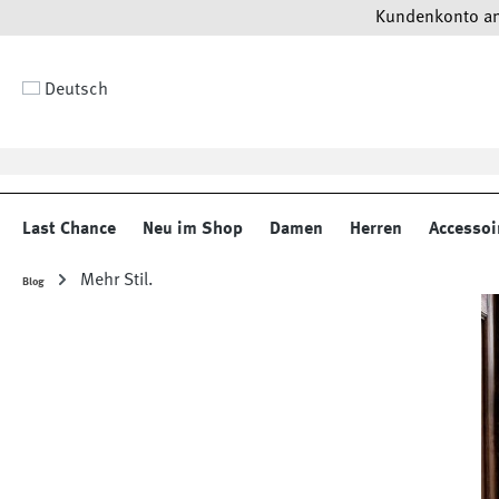
Kundenkonto anl
 Hauptinhalt springen
Zur Suche springen
Zur Hauptnavigation springen
Deutsch
Last Chance
Neu im Shop
Damen
Herren
Accessoi
Mehr Stil.
Blog