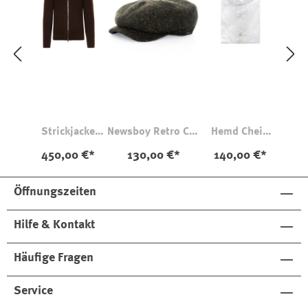
Strickjacke
Newsboy Retro Cap
Hemd Chein
Gerippt
Arthur Dark Green
Twill
450,00 €*
130,00 €*
140,00 €*
Öffnungszeiten
Hilfe & Kontakt
Häufige Fragen
Service