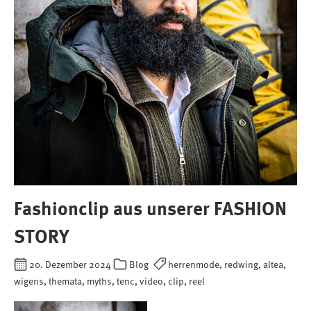
Fashionclip aus unserer FASHION
STORY
20. Dezember 2024
Blog
herrenmode, redwing, altea,
wigens, themata, myths, tenc, video, clip, reel