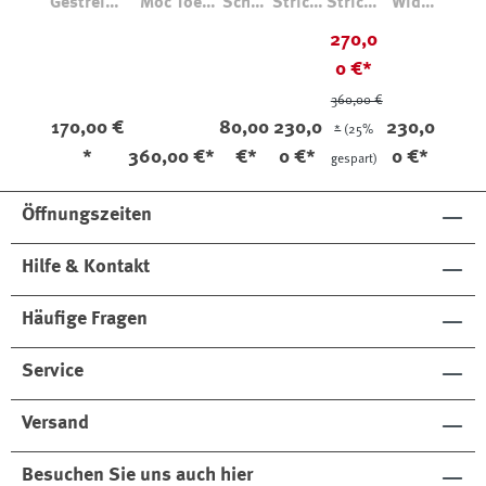
Gestreifte
Moc Toe
Schal
Strickj
Strickp
Wide
Rüschenb
3328
Grau/P
acke
ullover
Leg
270,0
luse aus
ink
Choue
Kasch
Jeans
0 €*
Baumwoll
aus
tte
mir-
612
e
Wolle
Seide
Amy
360,00 €
170,00 €
80,00
230,0
230,0
*
(25%
*
360,00 €*
€*
0 €*
0 €*
gespart)
Öffnungszeiten
Hilfe & Kontakt
Häufige Fragen
Service
Versand
Besuchen Sie uns auch hier