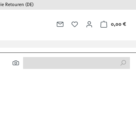
ie Retouren (DE)
0,00 €
Ware