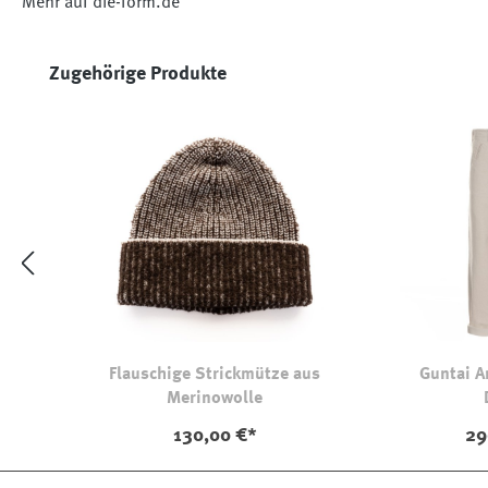
Mehr auf die-form.de
Produktgalerie überspringen
Zugehörige Produkte
Flauschige Strickmütze aus
Guntai A
Merinowolle
130,00 €*
29