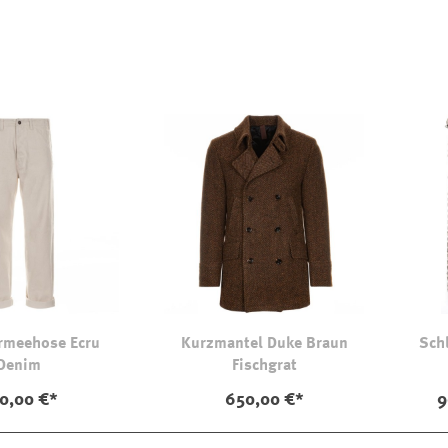
rmeehose Ecru
Kurzmantel Duke Braun
Sch
Denim
Fischgrat
0,00 €*
650,00 €*
9