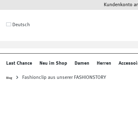
Kundenkonto anl
 Hauptinhalt springen
Zur Suche springen
Zur Hauptnavigation springen
Deutsch
Last Chance
Neu im Shop
Damen
Herren
Accessoi
Fashionclip aus unserer FASHIONSTORY
Blog