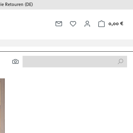
ie Retouren (DE)
0,00 €
Ware