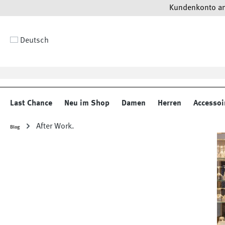
Kundenkonto anl
 Hauptinhalt springen
Zur Suche springen
Zur Hauptnavigation springen
Deutsch
Last Chance
Neu im Shop
Damen
Herren
Accessoi
After Work.
Blog