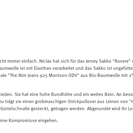
nicht immer einfach. Niclas hat sich für das Jersey Sakko "Rovere"
umwolle ist mit Elasthan verarbeitet und das Sakko ist ungefütter
hmale "The.Nim Jeans 925 Morrison ODV" aus Bio-Baumwolle mit 2%
schieden. Sie hat eine hohe Bundhöhe und ein weites Bein. An be
rägt sie einen grobmaschigen Strickpullover aus Leinen von "Hem
ie Gürtelschnalle gesteckt, getragen werden. Abgerundet wird ihr 
keine Kompromisse eingehen.