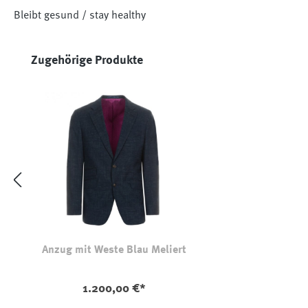
Bleibt gesund / stay healthy
Produktgalerie überspringen
Zugehörige Produkte
Anzug mit Weste Blau Meliert
1.200,00 €*