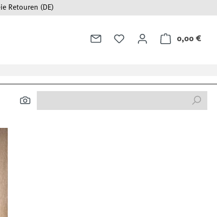
ie Retouren (DE)
0,00 €
Ware