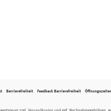
kt
Barrierefreiheit
Feedback Barrierefreiheit
Öffnungszeite
hrwertsteuer zzgl.
Versandkosten
und ggf. Nachnahmegebühren, we