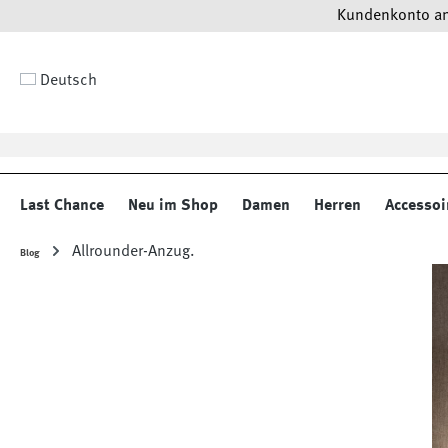
Kundenkonto anl
 Hauptinhalt springen
Zur Suche springen
Zur Hauptnavigation springen
Deutsch
Last Chance
Neu im Shop
Damen
Herren
Accessoi
Allrounder-Anzug.
Blog