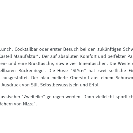
unch, Cocktailbar oder erster Besuch bei den zukünftigen Schwieg
tell Manufaktur". Der auf absoluten Komfort und perfekter Pass
ten- und eine Brusttasche, sowie vier Innentaschen. Die Weste 
ellbaren Rückenriegel. Die Hose "SLY01" hat zwei seitliche Ei
, ausgestattet. Der blau melierte Oberstoff aus einem Schurwo
st Ausdruck von Stil, Selbstbewusstsein und Erfol.
 klassischer "Zweiteiler" getragen werden. Dann vielleicht spor
Dächern von Nizza".