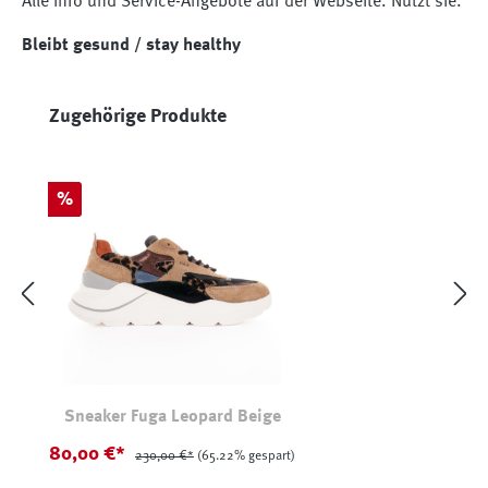
Alle Info und Service-Angebote auf der Webseite. Nutzt sie.
Bleibt gesund / stay healthy
Produktgalerie überspringen
Zugehörige Produkte
Rabatt
%
Sneaker Fuga Leopard Beige
80,00 €*
230,00 €*
(65.22% gespart)