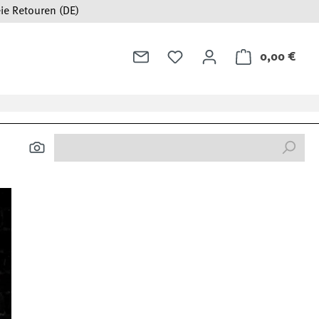
ie Retouren (DE)
0,00 €
Ware