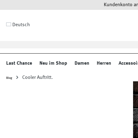
Kundenkonto anl
 Hauptinhalt springen
Zur Suche springen
Zur Hauptnavigation springen
Deutsch
Last Chance
Neu im Shop
Damen
Herren
Accessoi
Cooler Auftritt.
Blog