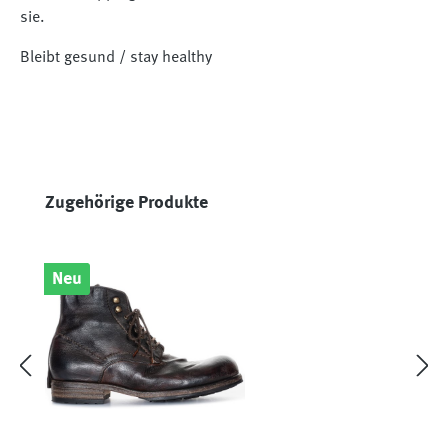
sie.⠀⠀⠀⠀⠀⠀⠀⠀⠀
Bleibt gesund / stay healthy⠀⠀⠀⠀⠀⠀⠀⠀⠀
⠀⠀⠀⠀⠀⠀⠀⠀⠀
Produktgalerie überspringen
Zugehörige Produkte
Neu