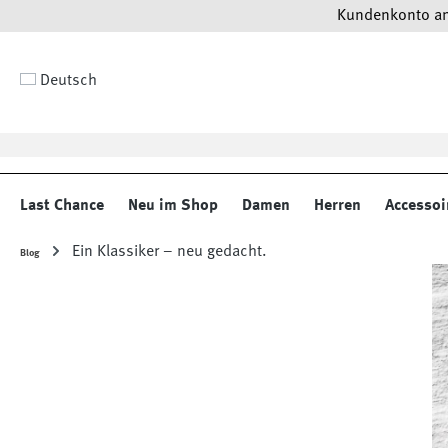
Kundenkonto anl
 Hauptinhalt springen
Zur Suche springen
Zur Hauptnavigation springen
Deutsch
Last Chance
Neu im Shop
Damen
Herren
Accessoi
Ein Klassiker – neu gedacht.
Blog