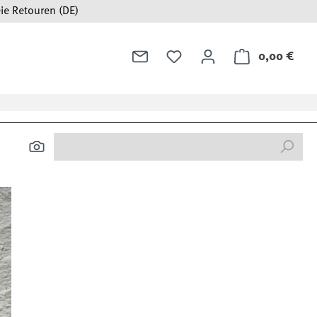
ie Retouren (DE)
0,00 €
Ware