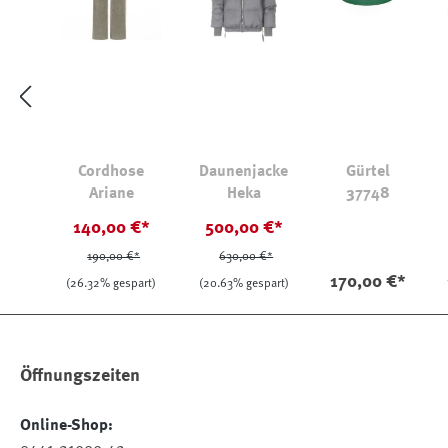
Cordhose
Daunenjacke
Gürtel
Ariane
Heka
37748
140,00 €*
500,00 €*
190,00 €*
630,00 €*
170,00 €*
(26.32% gespart)
(20.63% gespart)
Öffnungszeiten
Online-Shop: