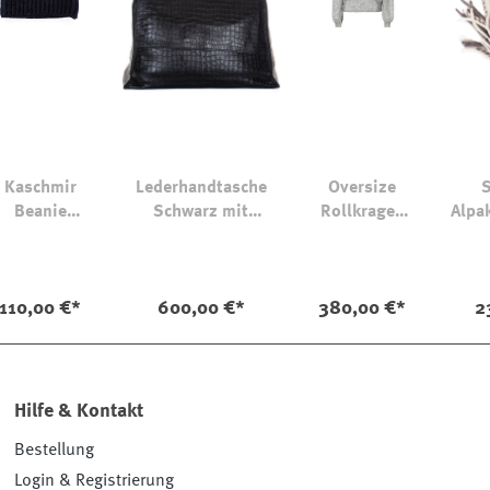
Kaschmir
Lederhandtasche
Oversize
S
Beanie
Schwarz mit
Rollkragen
Alpa
Candy
Krokodildesign
pullover
Kak
110,00 €*
600,00 €*
380,00 €*
2
Hilfe & Kontakt
Bestellung
Login & Registrierung