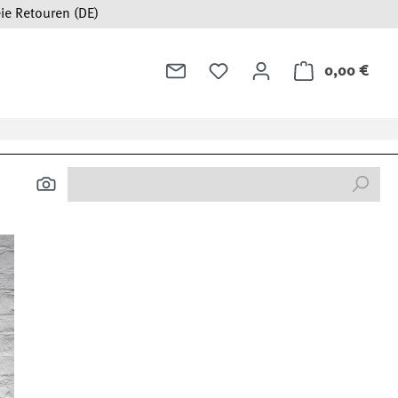
ie Retouren (DE)
0,00 €
Ware