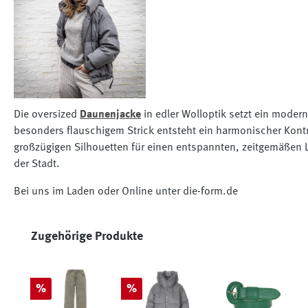
Die oversized
Daunenjacke
in edler Wolloptik setzt ein moder
besonders flauschigem Strick entsteht ein harmonischer Kontra
großzügigen Silhouetten für einen entspannten, zeitgemäßen Lo
der Stadt.
Bei uns im Laden oder Online unter die-form.de
Produktgalerie überspringen
Zugehörige Produkte
Rabatt
Rabatt
%
%