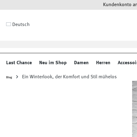
Kundenkonto anl
 Hauptinhalt springen
Zur Suche springen
Zur Hauptnavigation springen
Deutsch
Last Chance
Neu im Shop
Damen
Herren
Accessoi
Ein Winterlook, der Komfort und Stil mühelos
Blog