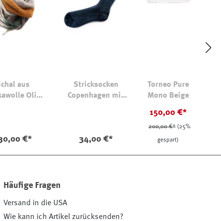
chal aus
Stricksocken
Torneo Pure
kawolle Oliv-
Copenhagen mit
Mono Beige
i gemustert
Glitzer-Effekt
150,00 €*
200,00 €*
(25%
30,00 €*
34,00 €*
gespart)
Häufige Fragen
Versand in die USA
Wie kann ich Artikel zurücksenden?