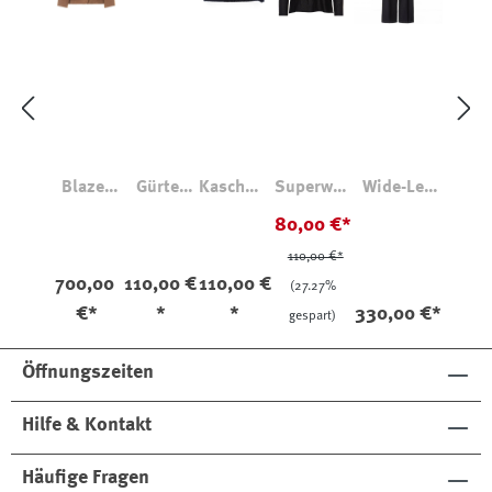
Blazer
Gürtel
Kaschmir
Superwas
Wide-Leg
Petra
36984
Beanie
hed
Hose
80,00 €*
Camel
Norwegia
Candy
Longsleev
Astrid
110,00 €*
e
Wolle-
700,00
110,00 €
110,00 €
Seide
(27.27%
€*
*
*
330,00 €*
gespart)
Öffnungszeiten
Hilfe & Kontakt
Häufige Fragen