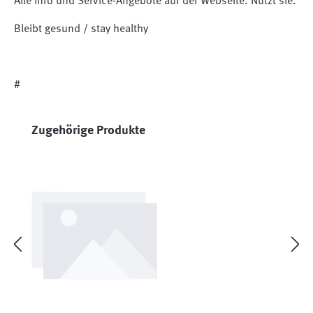
Alle Info und Service-Angebote auf der Webseite. Nutzt sie.
Bleibt gesund / stay healthy
#
Produktgalerie überspringen
Zugehörige Produkte