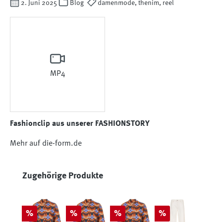
2. Juni 2025
Blog
damenmode, thenim, reel
MP4
Fashionclip aus unserer FASHIONSTORY
Mehr auf die-form.de
Produktgalerie überspringen
Zugehörige Produkte
Rabatt
Rabatt
Rabatt
Rabatt
%
%
%
%