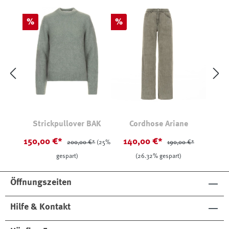
Rabatt
Rabatt
%
%
Strickpullover BAK
Cordhose Ariane
150,00 €*
140,00 €*
200,00 €*
(25%
190,00 €*
gespart)
(26.32% gespart)
Öffnungszeiten
Hilfe & Kontakt