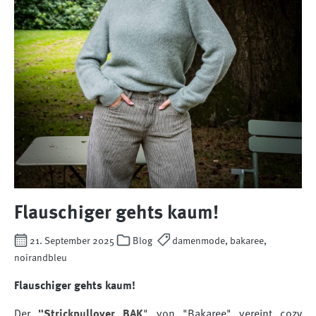
Flauschiger gehts kaum!
21. September 2025
Blog
damenmode, bakaree,
noirandbleu
Flauschiger gehts kaum!
Der
"Strickpullover BAK
" von "Bakaree" vereint cozy