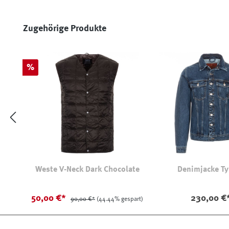
Produktgalerie überspringen
Zugehörige Produkte
Rabatt
%
Weste V-Neck Dark Chocolate
Denimjacke Ty
50,00 €*
230,00 €
90,00 €*
(44.44% gespart)