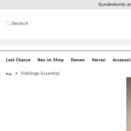
Kundenkonto anl
 Hauptinhalt springen
Zur Suche springen
Zur Hauptnavigation springen
Deutsch
Last Chance
Neu im Shop
Damen
Herren
Accessoi
Frühlings-Essential.
Blog