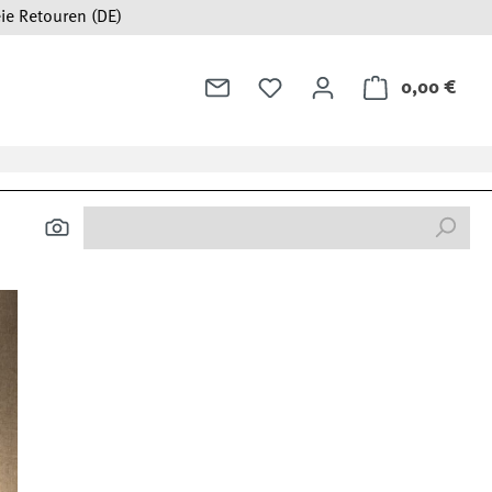
ie Retouren (DE)
0,00 €
Ware