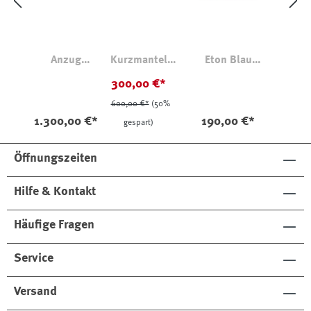
Anzug
Kurzmantel
Eton Blau
Fischgrat
aus Wollwalk
Gestreiftes Cotton
300,00 €*
Navy
Lyocell Hemd
600,00 €*
(50%
1.300,00 €*
190,00 €*
gespart)
Öffnungszeiten
Hilfe & Kontakt
Häufige Fragen
Service
Versand